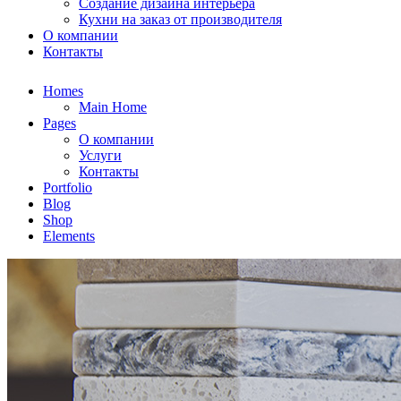
Создание дизайна интерьера
Кухни на заказ от производителя
О компании
Контакты
Homes
Main Home
Pages
О компании
Услуги
Контакты
Portfolio
Blog
Shop
Elements