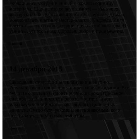
вложившись в ограниченный бюджет и единицу
материала. Шов на стыке двух камней — выполнен
мастерски и на грани ювелирного мастерства. Думаю,
можно давать платные мастер-классы. Надежда, Иван,
Евгений — это голова, сердце и руки этой команды. Вы
умницы, успехов вам, здоровья, добра и процветания.
Евгений
14 декабря 2015
Заказывали столешницы в ванную и на кухню.
Результат очень понравился и превзошел ожидания. Все
было изготовлено и смонтировано в срок. Отдельное
спасибо, за Ваш подход к работе, т.к. прилагаете
максимум усилий чтобы заказчик был полностью
доволен. Смело буду рекомендовать знакомым, кого
постигла участь заняться ремонтом.
Николай