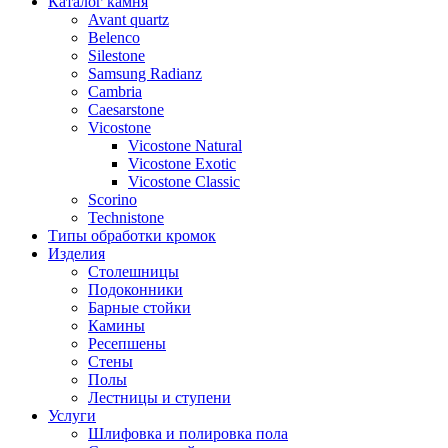
Каталог камня
Avant quartz
Belenco
Silestone
Samsung Radianz
Сambria
Сaesarstone
Vicostone
Vicostone Natural
Vicostone Exotic
Vicostone Classic
Scorino
Technistone
Типы обработки кромок
Изделия
Столешницы
Подоконники
Барные стойки
Камины
Ресепшены
Стены
Полы
Лестницы и ступени
Услуги
Шлифовка и полировка пола