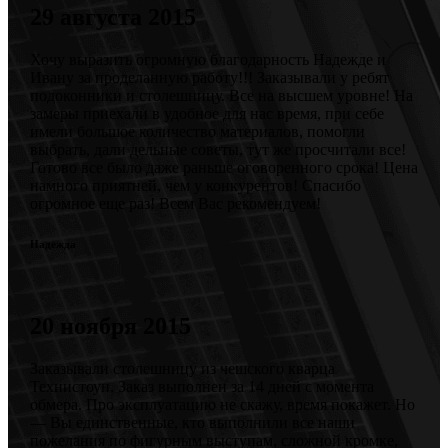
29 августа 2015
Хочу выразить огромную благодарность Надежде и
Ивану за проделанную работу!!! Заказывали у ребят
подоконники и столешницу. Все на высшем уровне! На
замеры приехали в удобное для нас время, при себе
имели большое количество материалов, помогли
выбрать, дали дельные советы, тут же просчитали все!
Готово все было даже раньше оговоренного срока! Цена
намного приятней, чем у конкурентов! Спасибо
огромное еще раз! Всем Вас рекомендуем!
Надежда
20 ноября 2015
Заказывали столешницу из чешского кварца
Технистоун. Заказ выполнен за 14 дней с момента
обмера. Про эксплуатацию не скажу, время покажет. Но
— Вы единственные, кто выполнили все наши
пожелания по фигурным выступам, сложной кромке,