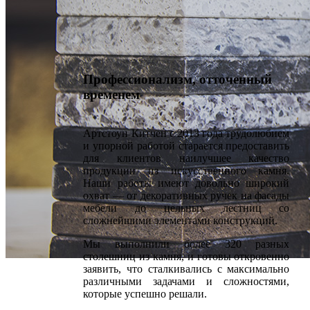
Профессионализм, отточенный
временем
Артстоун Китчен с 2013 года трудолюбием
и упорной работой старается предоставить
для клиентов наилучшее качество
продукции из искусственного камня.
Наши работы имеют довольно широкий
охват — от декоративных ручек на фасады
мебели до цельных лестниц со
сложнейшими элементами конструкций.
Мы выполнили более 320 разных
столешниц из камня, и готовы откровенно
заявить, что сталкивались с максимально
О компании
различными задачами и сложностями,
которые успешно решали.