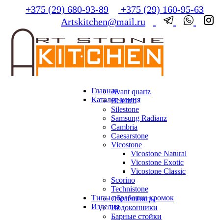
+375 (29) 680-93-89
+375 (29) 160-95-63
Artskitchen@mail.ru
Главная
Avant quartz
Каталог камня
Belenco
Silestone
Samsung Radianz
Сambria
Сaesarstone
Vicostone
Vicostone Natural
Vicostone Exotic
Vicostone Classic
Scorino
Technistone
Типы обработки кромок
Столешницы
Изделия
Подоконники
Барные стойки