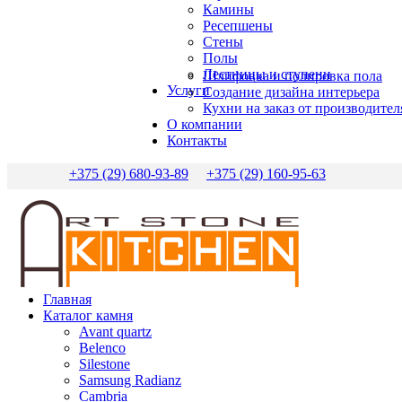
Камины
Ресепшены
Стены
Полы
Лестницы и ступени
Шлифовка и полировка пола
Услуги
Создание дизайна интерьера
Кухни на заказ от производител
О компании
Контакты
+375 (29) 680-93-89
+375 (29) 160-95-63
Главная
Каталог камня
Avant quartz
Belenco
Silestone
Samsung Radianz
Сambria