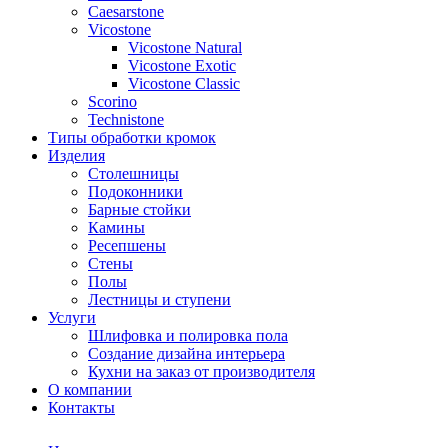
Сaesarstone
Vicostone
Vicostone Natural
Vicostone Exotic
Vicostone Classic
Scorino
Technistone
Типы обработки кромок
Изделия
Столешницы
Подоконники
Барные стойки
Камины
Ресепшены
Стены
Полы
Лестницы и ступени
Услуги
Шлифовка и полировка пола
Создание дизайна интерьера
Кухни на заказ от производителя
О компании
Контакты