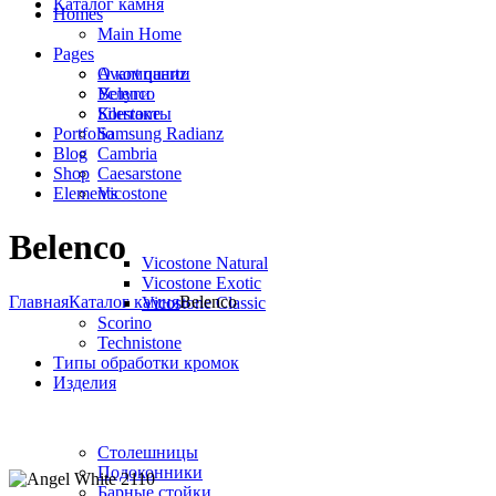
Каталог камня
Homes
Main Home
Pages
Avant quartz
О компании
Belenco
Услуги
Silestone
Контакты
Portfolio
Samsung Radianz
Blog
Сambria
Shop
Сaesarstone
Elements
Vicostone
Belenco
Vicostone Natural
Vicostone Exotic
Главная
Каталог камня
Belenco
Vicostone Classic
Scorino
Technistone
Типы обработки кромок
Изделия
Столешницы
Подоконники
Барные стойки