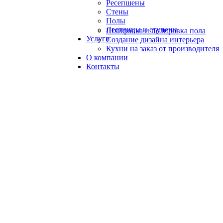
Ресепшены
Стены
Полы
Лестницы и ступени
Шлифовка и полировка пола
Услуги
Создание дизайна интерьера
Кухни на заказ от производителя
О компании
Контакты