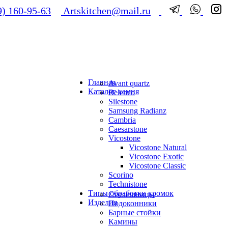
) 160-95-63
Artskitchen@mail.ru
Главная
Avant quartz
Каталог камня
Belenco
Silestone
Samsung Radianz
Сambria
Сaesarstone
Vicostone
Vicostone Natural
Vicostone Exotic
Vicostone Classic
Scorino
Technistone
Типы обработки кромок
Столешницы
Изделия
Подоконники
Барные стойки
Камины