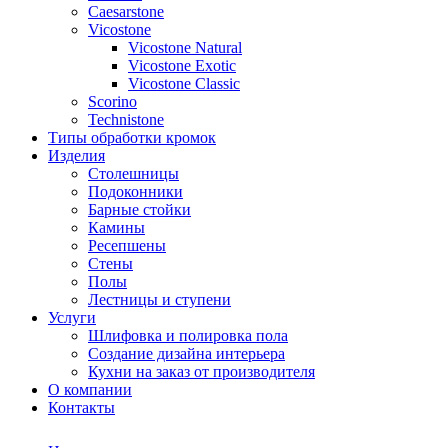
Сaesarstone
Vicostone
Vicostone Natural
Vicostone Exotic
Vicostone Classic
Scorino
Technistone
Типы обработки кромок
Изделия
Столешницы
Подоконники
Барные стойки
Камины
Ресепшены
Стены
Полы
Лестницы и ступени
Услуги
Шлифовка и полировка пола
Создание дизайна интерьера
Кухни на заказ от производителя
О компании
Контакты