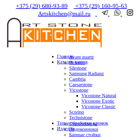
+375 (29) 680-93-89
+375 (29) 160-95-63
Artskitchen@mail.ru
Главная
Avant quartz
Каталог камня
Belenco
Silestone
Samsung Radianz
Сambria
Сaesarstone
Vicostone
Vicostone Natural
Vicostone Exotic
Vicostone Classic
Scorino
Technistone
Типы обработки кромок
Столешницы
Изделия
Подоконники
Барные стойки