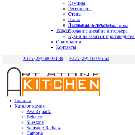
Камины
Ресепшены
Стены
Полы
Лестницы и ступени
Шлифовка и полировка пола
Услуги
Создание дизайна интерьера
Кухни на заказ от производител
О компании
Контакты
+375 (29) 680-93-89
+375 (29) 160-95-63
Главная
Каталог камня
Avant quartz
Belenco
Silestone
Samsung Radianz
Сambria