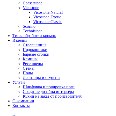
Сaesarstone
Vicostone
Vicostone Natural
Vicostone Exotic
Vicostone Classic
Scorino
Technistone
Типы обработки кромок
Изделия
Столешницы
Подоконники
Барные стойки
Камины
Ресепшены
Стены
Полы
Лестницы и ступени
Услуги
Шлифовка и полировка пола
Создание дизайна интерьера
Кухни на заказ от производителя
О компании
Контакты