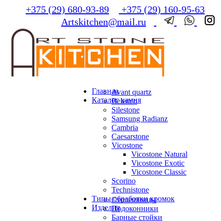
+375 (29) 680-93-89
+375 (29) 160-95-63
Artskitchen@mail.ru
Главная
Avant quartz
Каталог камня
Belenco
Silestone
Samsung Radianz
Сambria
Сaesarstone
Vicostone
Vicostone Natural
Vicostone Exotic
Vicostone Classic
Scorino
Technistone
Типы обработки кромок
Столешницы
Изделия
Подоконники
Барные стойки