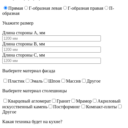
Прямая
Г-образная левая
Г-образная правая
П-
образная
Укажите размер
Длина стороны A, мм
Длина стороны B, мм
Длина стороны C, мм
Выберите материал фасада
Пластик
Эмаль
Шпон
Массив
Другое
Выберите материал столешницы
Кварцевый агломерат
Гранит
Мрамор
Акриловый
искусственный камень
Постформинг
Компакт-плиты
Другое
Какая техника будет на кухне?