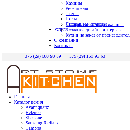
Камины
Ресепшены
Стены
Полы
Лестницы и ступени
Шлифовка и полировка пола
Услуги
Создание дизайна интерьера
Кухни на заказ от производител
О компании
Контакты
+375 (29) 680-93-89
+375 (29) 160-95-63
Главная
Каталог камня
Avant quartz
Belenco
Silestone
Samsung Radianz
Сambria