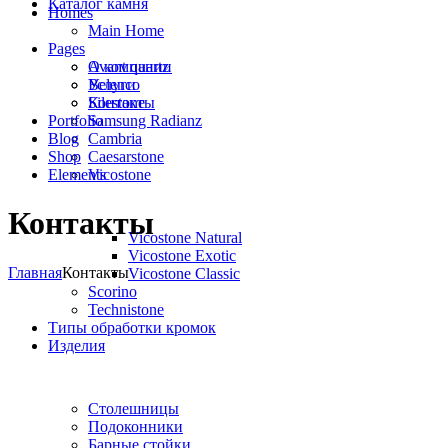
Каталог камня
Homes
Main Home
Pages
Avant quartz
О компании
Belenco
Услуги
Silestone
Контакты
Portfolio
Samsung Radianz
Blog
Сambria
Shop
Сaesarstone
Elements
Vicostone
Контакты
Vicostone Natural
Vicostone Exotic
Главная
Контакты
Vicostone Classic
Scorino
Technistone
Типы обработки кромок
Изделия
Столешницы
Подоконники
Барные стойки