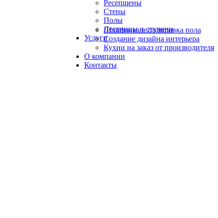
Ресепшены
Стены
Полы
Лестницы и ступени
Шлифовка и полировка пола
Услуги
Создание дизайна интерьера
Кухни на заказ от производителя
О компании
Контакты