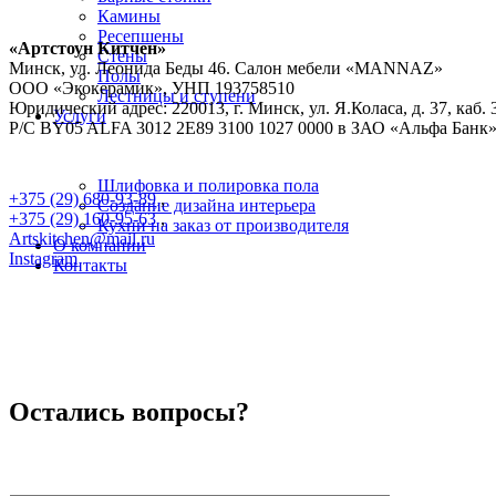
Камины
Ресепшены
«Артстоун Китчен»
Стены
Минск, ул. Леонида Беды 46. Салон мебели «MANNAZ»
Полы
ООО «Экокерамик», УНП 193758510
Лестницы и ступени
Юридический адрес: 220013, г. Минск, ул. Я.Коласа, д. 37, каб. 
Услуги
Р/C BY05 ALFA 3012 2E89 3100 1027 0000 в ЗАО «Альфа Банк»
Шлифовка и полировка пола
+375 (29) 680-93-89
,
Создание дизайна интерьера
+375 (29) 160-95-63
,
Кухни на заказ от производителя
Artskitchen@mail.ru
О компании
Instagram
Контакты
Остались вопросы?