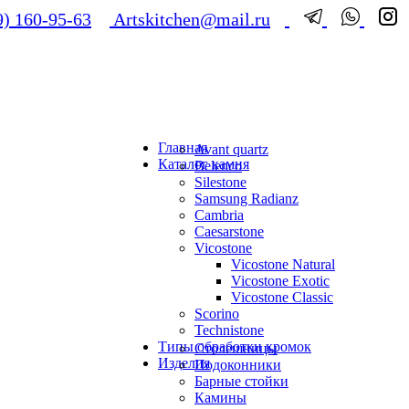
) 160-95-63
Artskitchen@mail.ru
Главная
Avant quartz
Каталог камня
Belenco
Silestone
Samsung Radianz
Сambria
Сaesarstone
Vicostone
Vicostone Natural
Vicostone Exotic
Vicostone Classic
Scorino
Technistone
Типы обработки кромок
Столешницы
Изделия
Подоконники
Барные стойки
Камины