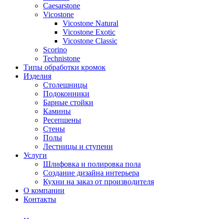
Сaesarstone
Vicostone
Vicostone Natural
Vicostone Exotic
Vicostone Classic
Scorino
Technistone
Типы обработки кромок
Изделия
Столешницы
Подоконники
Барные стойки
Камины
Ресепшены
Стены
Полы
Лестницы и ступени
Услуги
Шлифовка и полировка пола
Создание дизайна интерьера
Кухни на заказ от производителя
О компании
Контакты