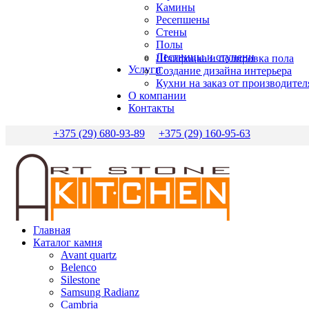
Камины
Ресепшены
Стены
Полы
Лестницы и ступени
Шлифовка и полировка пола
Услуги
Создание дизайна интерьера
Кухни на заказ от производител
О компании
Контакты
+375 (29) 680-93-89
+375 (29) 160-95-63
Главная
Каталог камня
Avant quartz
Belenco
Silestone
Samsung Radianz
Сambria