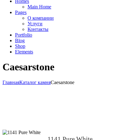
Homes
Main Home
Pages
О компании
Услуги
Контакты
Portfolio
Blog
Shop
Elements
Сaesarstone
Главная
Каталог камня
Сaesarstone
1141 Pure White