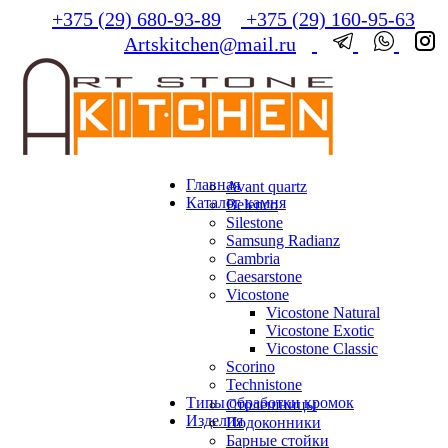
+375 (29) 680-93-89
+375 (29) 160-95-63
Artskitchen@mail.ru
Главная
Avant quartz
Каталог камня
Belenco
Silestone
Samsung Radianz
Сambria
Сaesarstone
Vicostone
Vicostone Natural
Vicostone Exotic
Vicostone Classic
Scorino
Technistone
Типы обработки кромок
Столешницы
Изделия
Подоконники
Барные стойки