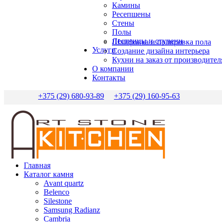
Камины
Ресепшены
Стены
Полы
Лестницы и ступени
Шлифовка и полировка пола
Услуги
Создание дизайна интерьера
Кухни на заказ от производител
О компании
Контакты
+375 (29) 680-93-89
+375 (29) 160-95-63
Главная
Каталог камня
Avant quartz
Belenco
Silestone
Samsung Radianz
Сambria