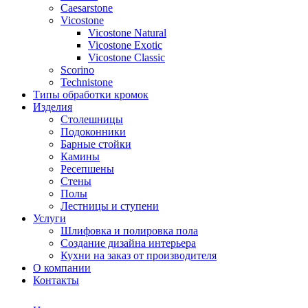
Сaesarstone
Vicostone
Vicostone Natural
Vicostone Exotic
Vicostone Classic
Scorino
Technistone
Типы обработки кромок
Изделия
Столешницы
Подоконники
Барные стойки
Камины
Ресепшены
Стены
Полы
Лестницы и ступени
Услуги
Шлифовка и полировка пола
Создание дизайна интерьера
Кухни на заказ от производителя
О компании
Контакты