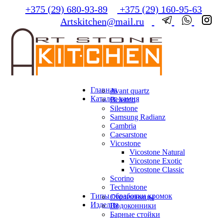
+375 (29) 680-93-89
+375 (29) 160-95-63
Artskitchen@mail.ru
Главная
Avant quartz
Каталог камня
Belenco
Silestone
Samsung Radianz
Сambria
Сaesarstone
Vicostone
Vicostone Natural
Vicostone Exotic
Vicostone Classic
Scorino
Technistone
Типы обработки кромок
Столешницы
Изделия
Подоконники
Барные стойки