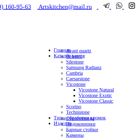
) 160-95-63
Artskitchen@mail.ru
Главная
Avant quartz
Каталог камня
Belenco
Silestone
Samsung Radianz
Сambria
Сaesarstone
Vicostone
Vicostone Natural
Vicostone Exotic
Vicostone Classic
Scorino
Technistone
Типы обработки кромок
Столешницы
Изделия
Подоконники
Барные стойки
Камины