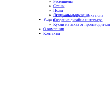
Ресепшены
Стены
Полы
Лестницы и ступени
Шлифовка и полировка пола
Услуги
Создание дизайна интерьера
Кухни на заказ от производителя
О компании
Контакты