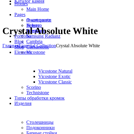
Каталог камня
Homes
Main Home
Pages
Avant quartz
О компании
Belenco
Услуги
Crystal Absolute White
Silestone
Контакты
Portfolio
Samsung Radianz
Blog
Сambria
Главная
Essential Collection
Crystal Absolute White
Shop
Сaesarstone
Elements
Vicostone
Vicostone Natural
Vicostone Exotic
Vicostone Classic
Scorino
Technistone
Типы обработки кромок
Изделия
Столешницы
Подоконники
Барные стойки