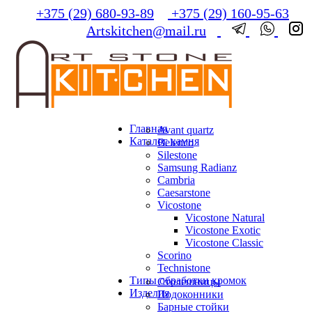
+375 (29) 680-93-89
+375 (29) 160-95-63
Artskitchen@mail.ru
Главная
Avant quartz
Каталог камня
Belenco
Silestone
Samsung Radianz
Сambria
Сaesarstone
Vicostone
Vicostone Natural
Vicostone Exotic
Vicostone Classic
Scorino
Technistone
Типы обработки кромок
Столешницы
Изделия
Подоконники
Барные стойки