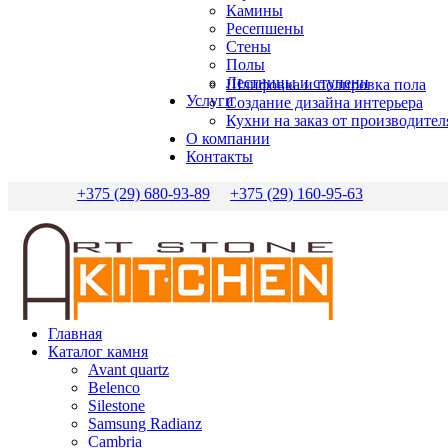
Камины
Ресепшены
Стены
Полы
Лестницы и ступени
Шлифовка и полировка пола
Услуги
Создание дизайна интерьера
Кухни на заказ от производител
О компании
Контакты
+375 (29) 680-93-89
+375 (29) 160-95-63
Главная
Каталог камня
Avant quartz
Belenco
Silestone
Samsung Radianz
Сambria