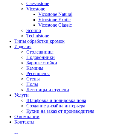
Сaesarstone
Vicostone
Vicostone Natural
Vicostone Exotic
Vicostone Classic
Scorino
Technistone
Типы обработки кромок
Изделия
Столешницы
Подоконники
Барные стойки
Камины
Ресепшены
Стены
Полы
Лестницы и ступени
Услуги
Шлифовка и полировка пола
Создание дизайна интерьера
Кухни на заказ от производителя
О компании
Контакты