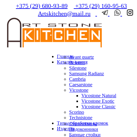
+375 (29) 680-93-89
+375 (29) 160-95-63
Artskitchen@mail.ru
Главная
Avant quartz
Каталог камня
Belenco
Silestone
Samsung Radianz
Сambria
Сaesarstone
Vicostone
Vicostone Natural
Vicostone Exotic
Vicostone Classic
Scorino
Technistone
Типы обработки кромок
Столешницы
Изделия
Подоконники
Барные стойки