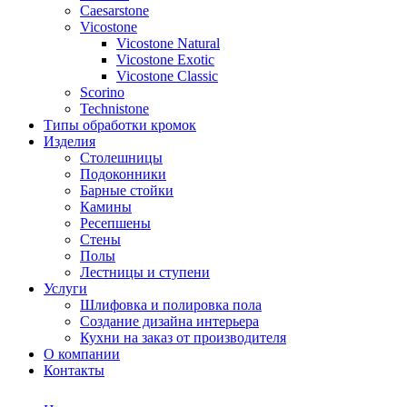
Сaesarstone
Vicostone
Vicostone Natural
Vicostone Exotic
Vicostone Classic
Scorino
Technistone
Типы обработки кромок
Изделия
Столешницы
Подоконники
Барные стойки
Камины
Ресепшены
Стены
Полы
Лестницы и ступени
Услуги
Шлифовка и полировка пола
Создание дизайна интерьера
Кухни на заказ от производителя
О компании
Контакты