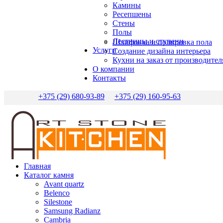
Камины
Ресепшены
Стены
Полы
Лестницы и ступени
Шлифовка и полировка пола
Услуги
Создание дизайна интерьера
Кухни на заказ от производител
О компании
Контакты
+375 (29) 680-93-89
+375 (29) 160-95-63
Главная
Каталог камня
Avant quartz
Belenco
Silestone
Samsung Radianz
Сambria