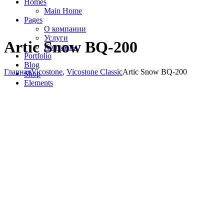
Homes
Main Home
Pages
О компании
Услуги
Artic Snow BQ-200
Контакты
Portfolio
Blog
Главная
Vicostone
,
Vicostone Classic
Artic Snow BQ-200
Shop
Elements