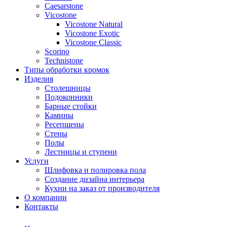
Сaesarstone
Vicostone
Vicostone Natural
Vicostone Exotic
Vicostone Classic
Scorino
Technistone
Типы обработки кромок
Изделия
Столешницы
Подоконники
Барные стойки
Камины
Ресепшены
Стены
Полы
Лестницы и ступени
Услуги
Шлифовка и полировка пола
Создание дизайна интерьера
Кухни на заказ от производителя
О компании
Контакты