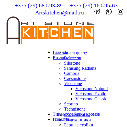
+375 (29) 680-93-89
+375 (29) 160-95-63
Artskitchen@mail.ru
Главная
Avant quartz
Каталог камня
Belenco
Silestone
Samsung Radianz
Сambria
Сaesarstone
Vicostone
Vicostone Natural
Vicostone Exotic
Vicostone Classic
Scorino
Technistone
Типы обработки кромок
Столешницы
Изделия
Подоконники
Барные стойки