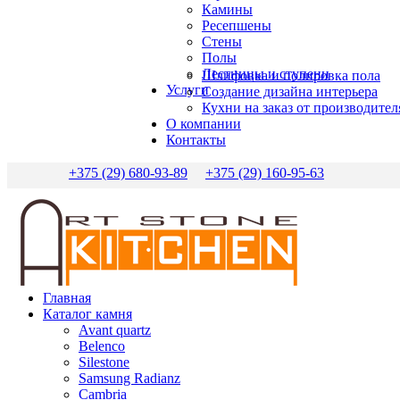
Камины
Ресепшены
Стены
Полы
Лестницы и ступени
Шлифовка и полировка пола
Услуги
Создание дизайна интерьера
Кухни на заказ от производител
О компании
Контакты
+375 (29) 680-93-89
+375 (29) 160-95-63
Главная
Каталог камня
Avant quartz
Belenco
Silestone
Samsung Radianz
Сambria