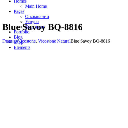
Homes
Main Home
Pages
О компании
Услуги
Blue Savoy BQ-8816
Контакты
Portfolio
Blog
Главная
Vicostone
,
Vicostone Natural
Blue Savoy BQ-8816
Shop
Elements