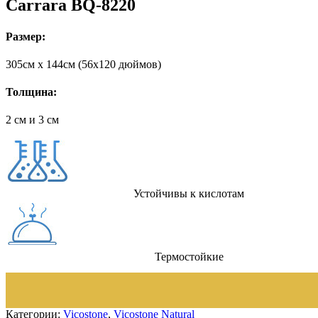
Carrara BQ-8220
Размер:
305cм x 144cм (56х120 дюймов)
Толщина:
2 см и 3 см
Устойчивы к кислотам
Термостойкие
Категории:
Vicostone
,
Vicostone Natural