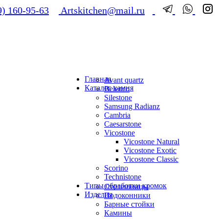
) 160-95-63
Artskitchen@mail.ru
Главная
Avant quartz
Каталог камня
Belenco
Silestone
Samsung Radianz
Сambria
Сaesarstone
Vicostone
Vicostone Natural
Vicostone Exotic
Vicostone Classic
Scorino
Technistone
Типы обработки кромок
Столешницы
Изделия
Подоконники
Барные стойки
Камины