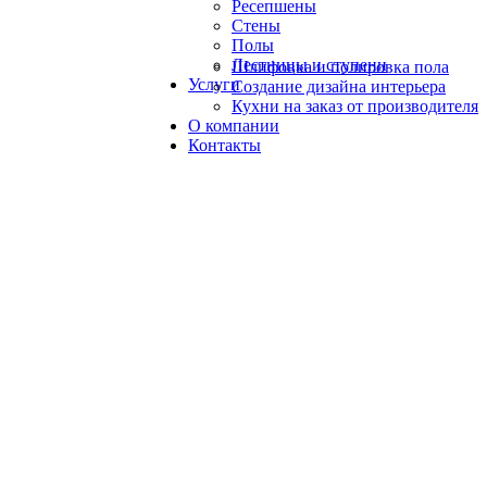
Ресепшены
Стены
Полы
Лестницы и ступени
Шлифовка и полировка пола
Услуги
Создание дизайна интерьера
Кухни на заказ от производителя
О компании
Контакты