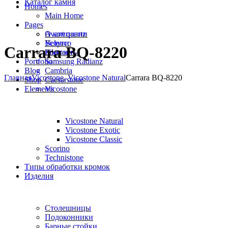
Каталог камня
Homes
Main Home
Pages
Avant quartz
О компании
Belenco
Услуги
Carrara BQ-8220
Silestone
Контакты
Portfolio
Samsung Radianz
Blog
Сambria
Главная
Vicostone
,
Vicostone Natural
Carrara BQ-8220
Shop
Сaesarstone
Elements
Vicostone
Vicostone Natural
Vicostone Exotic
Vicostone Classic
Scorino
Technistone
Типы обработки кромок
Изделия
Столешницы
Подоконники
Барные стойки