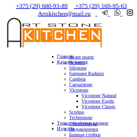
+375 (29) 680-93-89
+375 (29) 160-95-63
Artskitchen@mail.ru
Главная
Avant quartz
Каталог камня
Belenco
Silestone
Samsung Radianz
Сambria
Сaesarstone
Vicostone
Vicostone Natural
Vicostone Exotic
Vicostone Classic
Scorino
Technistone
Типы обработки кромок
Столешницы
Изделия
Подоконники
Барные стойки