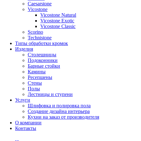
Сaesarstone
Vicostone
Vicostone Natural
Vicostone Exotic
Vicostone Classic
Scorino
Technistone
Типы обработки кромок
Изделия
Столешницы
Подоконники
Барные стойки
Камины
Ресепшены
Стены
Полы
Лестницы и ступени
Услуги
Шлифовка и полировка пола
Создание дизайна интерьера
Кухни на заказ от производителя
О компании
Контакты