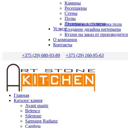
Камины
Ресепшены
Стены
Полы
Лестницы и ступени
Шлифовка и полировка пола
Услуги
Создание дизайна интерьера
Кухни на заказ от производител
О компании
Контакты
+375 (29) 680-93-89
+375 (29) 160-95-63
Главная
Каталог камня
Avant quartz
Belenco
Silestone
Samsung Radianz
Сambria