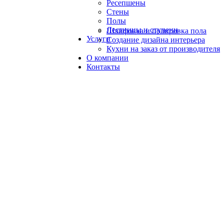
Ресепшены
Стены
Полы
Лестницы и ступени
Шлифовка и полировка пола
Услуги
Создание дизайна интерьера
Кухни на заказ от производителя
О компании
Контакты