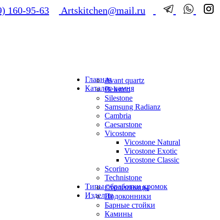
) 160-95-63
Artskitchen@mail.ru
Главная
Avant quartz
Каталог камня
Belenco
Silestone
Samsung Radianz
Сambria
Сaesarstone
Vicostone
Vicostone Natural
Vicostone Exotic
Vicostone Classic
Scorino
Technistone
Типы обработки кромок
Столешницы
Изделия
Подоконники
Барные стойки
Камины