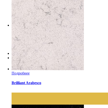
Камины
Ресепшены
Стены
Полы
Лестницы и ступени
Услуги
Шлифовка и полировка пола
Создание дизайна интерьера
Кухни на заказ от производителя
О компании
Контакты
Подробнее
Brilliant Arabesco