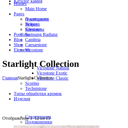
Каталог камня
Homes
Main Home
Pages
Avant quartz
О компании
Belenco
Услуги
Silestone
Контакты
Portfolio
Samsung Radianz
Blog
Сambria
Shop
Сaesarstone
Elements
Vicostone
Starlight Collection
Vicostone Natural
Vicostone Exotic
Главная
Starlight Collection
Vicostone Classic
Scorino
Technistone
Типы обработки кромок
Изделия
Столешницы
Отображение 1–12 из 15
Подоконники
Барные стойки