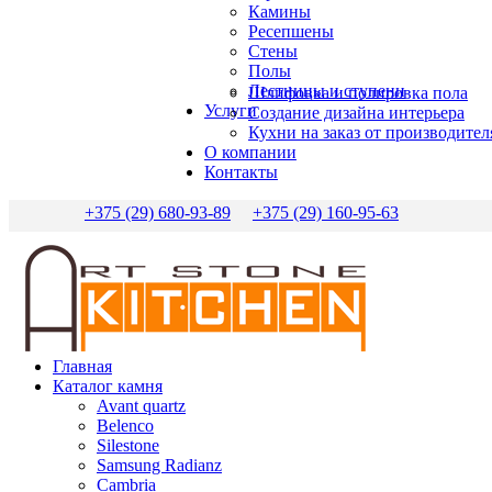
Камины
Ресепшены
Стены
Полы
Лестницы и ступени
Шлифовка и полировка пола
Услуги
Создание дизайна интерьера
Кухни на заказ от производител
О компании
Контакты
+375 (29) 680-93-89
+375 (29) 160-95-63
Главная
Каталог камня
Avant quartz
Belenco
Silestone
Samsung Radianz
Сambria