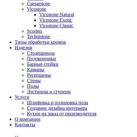
Сaesarstone
Vicostone
Vicostone Natural
Vicostone Exotic
Vicostone Classic
Scorino
Technistone
Типы обработки кромок
Изделия
Столешницы
Подоконники
Барные стойки
Камины
Ресепшены
Стены
Полы
Лестницы и ступени
Услуги
Шлифовка и полировка пола
Создание дизайна интерьера
Кухни на заказ от производителя
О компании
Контакты