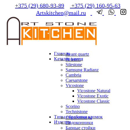
+375 (29) 680-93-89
+375 (29) 160-95-63
Artskitchen@mail.ru
Главная
Avant quartz
Каталог камня
Belenco
Silestone
Samsung Radianz
Сambria
Сaesarstone
Vicostone
Vicostone Natural
Vicostone Exotic
Vicostone Classic
Scorino
Technistone
Типы обработки кромок
Столешницы
Изделия
Подоконники
Барные стойки