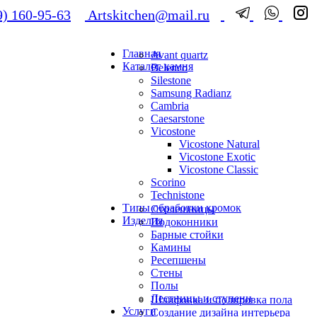
) 160-95-63
Artskitchen@mail.ru
Главная
Avant quartz
Каталог камня
Belenco
Silestone
Samsung Radianz
Сambria
Сaesarstone
Vicostone
Vicostone Natural
Vicostone Exotic
Vicostone Classic
Scorino
Technistone
Типы обработки кромок
Столешницы
Изделия
Подоконники
Барные стойки
Камины
Ресепшены
Стены
Полы
Лестницы и ступени
Шлифовка и полировка пола
Услуги
Создание дизайна интерьера