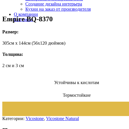
Создание дизайна интерьера
Кухни на заказ от производителя
О компании
Empire BQ-8370
Контакты
Размер:
305cм x 144cм (56х120 дюймов)
Толщина:
2 см и 3 см
Устойчивы к кислотам
Термостойкие
Категории:
Vicostone
,
Vicostone Natural