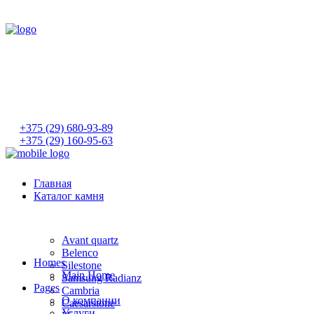
+375 (29) 680-93-89
+375 (29) 160-95-63
Главная
Каталог камня
Avant quartz
Belenco
Homes
Silestone
Main Home
Samsung Radianz
Pages
Сambria
О компании
Сaesarstone
Услуги