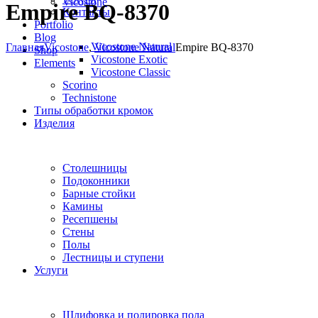
Vicostone
Empire BQ-8370
Контакты
Portfolio
Blog
Vicostone Natural
Главная
Vicostone
,
Vicostone Natural
Empire BQ-8370
Shop
Vicostone Exotic
Elements
Vicostone Classic
Scorino
Technistone
Типы обработки кромок
Изделия
Столешницы
Подоконники
Барные стойки
Камины
Ресепшены
Стены
Полы
Лестницы и ступени
Услуги
Шлифовка и полировка пола