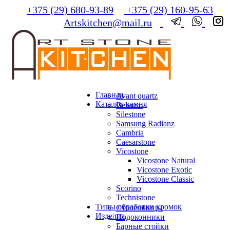
+375 (29) 680-93-89
+375 (29) 160-95-63
Artskitchen@mail.ru
Главная
Avant quartz
Каталог камня
Belenco
Silestone
Samsung Radianz
Сambria
Сaesarstone
Vicostone
Vicostone Natural
Vicostone Exotic
Vicostone Classic
Scorino
Technistone
Типы обработки кромок
Столешницы
Изделия
Подоконники
Барные стойки