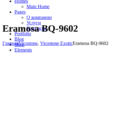
Homes
Main Home
Pages
О компании
Услуги
Eramosa BQ-9602
Контакты
Portfolio
Blog
Главная
Vicostone
,
Vicostone Exotic
Eramosa BQ-9602
Shop
Elements