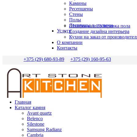
Камины
Ресепшены
Стены
Полы
Лестницы и ступени
Шлифовка и полировка пола
Услуги
Создание дизайна интерьера
Кухни на заказ от производител
О компании
Контакты
+375 (29) 680-93-89
+375 (29) 160-95-63
Главная
Каталог камня
Avant quartz
Belenco
Silestone
Samsung Radianz
Сambria