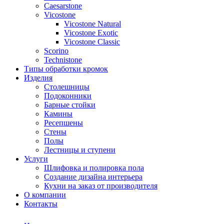
Сaesarstone
Vicostone
Vicostone Natural
Vicostone Exotic
Vicostone Classic
Scorino
Technistone
Типы обработки кромок
Изделия
Столешницы
Подоконники
Барные стойки
Камины
Ресепшены
Стены
Полы
Лестницы и ступени
Услуги
Шлифовка и полировка пола
Создание дизайна интерьера
Кухни на заказ от производителя
О компании
Контакты