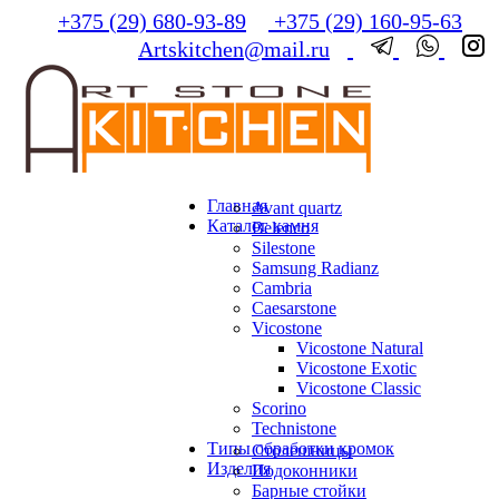
+375 (29) 680-93-89
+375 (29) 160-95-63
Artskitchen@mail.ru
Главная
Avant quartz
Каталог камня
Belenco
Silestone
Samsung Radianz
Сambria
Сaesarstone
Vicostone
Vicostone Natural
Vicostone Exotic
Vicostone Classic
Scorino
Technistone
Типы обработки кромок
Столешницы
Изделия
Подоконники
Барные стойки