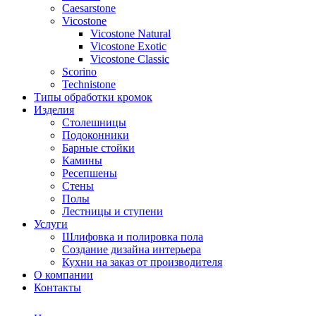
Сaesarstone
Vicostone
Vicostone Natural
Vicostone Exotic
Vicostone Classic
Scorino
Technistone
Типы обработки кромок
Изделия
Столешницы
Подоконники
Барные стойки
Камины
Ресепшены
Стены
Полы
Лестницы и ступени
Услуги
Шлифовка и полировка пола
Создание дизайна интерьера
Кухни на заказ от производителя
О компании
Контакты