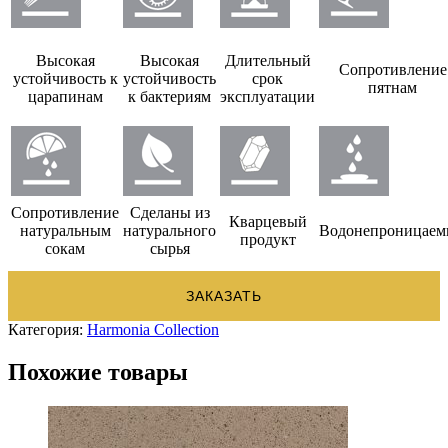
Высокая
Высокая
Длительный
Сопротивление
устойчивость к
устойчивость
срок
пятнам
царапинам
к бактериям
эксплуатации
Сопротивление
Сделаны из
Кварцевый
натуральным
натурального
Водонепроницае
продукт
сокам
сырья
ЗАКАЗАТЬ
Категория:
Harmonia Collection
Похожие товары