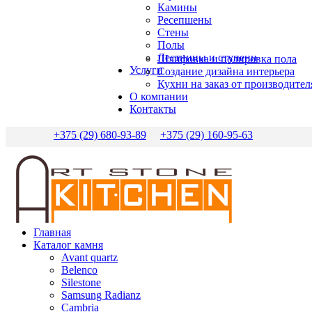
Камины
Ресепшены
Стены
Полы
Лестницы и ступени
Шлифовка и полировка пола
Услуги
Создание дизайна интерьера
Кухни на заказ от производител
О компании
Контакты
+375 (29) 680-93-89
+375 (29) 160-95-63
Главная
Каталог камня
Avant quartz
Belenco
Silestone
Samsung Radianz
Сambria