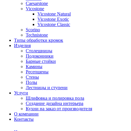
Сaesarstone
Vicostone
Vicostone Natural
Vicostone Exotic
Vicostone Classic
Scorino
Technistone
Типы обработки кромок
Изделия
Столешницы
Подоконники
Барные стойки
Камины
Ресепшены
Стены
Полы
Лестницы и ступени
Услуги
Шлифовка и полировка пола
Создание дизайна интерьера
Кухни на заказ от производителя
О компании
Контакты