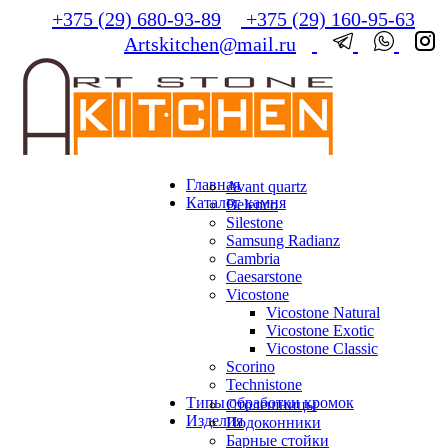
+375 (29) 680-93-89
+375 (29) 160-95-63
Artskitchen@mail.ru
Главная
Avant quartz
Каталог камня
Belenco
Silestone
Samsung Radianz
Сambria
Сaesarstone
Vicostone
Vicostone Natural
Vicostone Exotic
Vicostone Classic
Scorino
Technistone
Типы обработки кромок
Столешницы
Изделия
Подоконники
Барные стойки