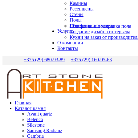
Камины
Ресепшены
Стены
Полы
Лестницы и ступени
Шлифовка и полировка пола
Услуги
Создание дизайна интерьера
Кухни на заказ от производител
О компании
Контакты
+375 (29) 680-93-89
+375 (29) 160-95-63
Главная
Каталог камня
Avant quartz
Belenco
Silestone
Samsung Radianz
Сambria