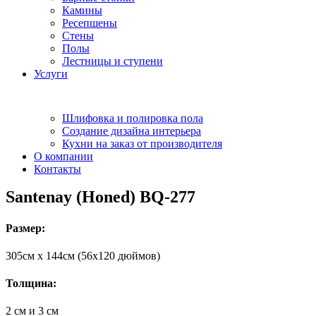
Камины
Ресепшены
Стены
Полы
Лестницы и ступени
Услуги
Шлифовка и полировка пола
Создание дизайна интерьера
Кухни на заказ от производителя
О компании
Контакты
Santenay (Honed) BQ-277
Размер:
305cм x 144cм (56х120 дюймов)
Толщина:
2 см и 3 см