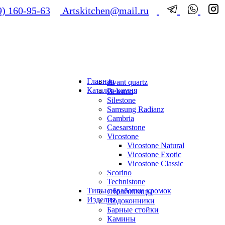
) 160-95-63
Artskitchen@mail.ru
Главная
Avant quartz
Каталог камня
Belenco
Silestone
Samsung Radianz
Сambria
Сaesarstone
Vicostone
Vicostone Natural
Vicostone Exotic
Vicostone Classic
Scorino
Technistone
Типы обработки кромок
Столешницы
Изделия
Подоконники
Барные стойки
Камины