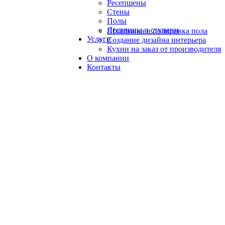
Ресепшены
Стены
Полы
Лестницы и ступени
Шлифовка и полировка пола
Услуги
Создание дизайна интерьера
Кухни на заказ от производителя
О компании
Контакты