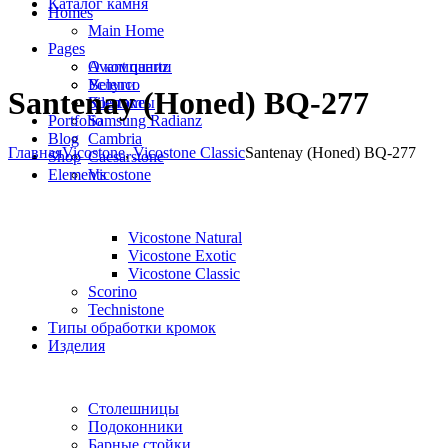
Каталог камня
Homes
Main Home
Pages
Avant quartz
О компании
Belenco
Услуги
Santenay (Honed) BQ-277
Silestone
Контакты
Portfolio
Samsung Radianz
Blog
Сambria
Главная
Vicostone
,
Vicostone Classic
Santenay (Honed) BQ-277
Shop
Сaesarstone
Elements
Vicostone
Vicostone Natural
Vicostone Exotic
Vicostone Classic
Scorino
Technistone
Типы обработки кромок
Изделия
Столешницы
Подоконники
Барные стойки