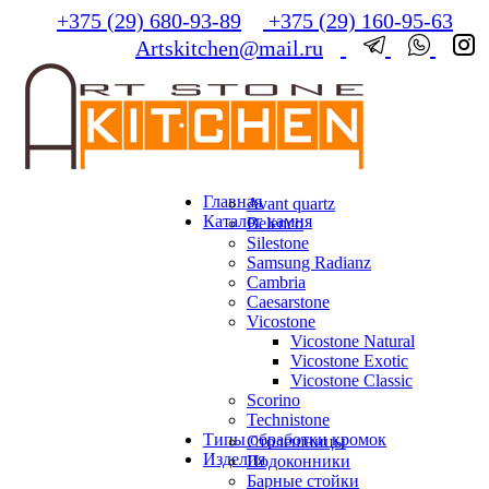
+375 (29) 680-93-89
+375 (29) 160-95-63
Artskitchen@mail.ru
Главная
Avant quartz
Каталог камня
Belenco
Silestone
Samsung Radianz
Сambria
Сaesarstone
Vicostone
Vicostone Natural
Vicostone Exotic
Vicostone Classic
Scorino
Technistone
Типы обработки кромок
Столешницы
Изделия
Подоконники
Барные стойки