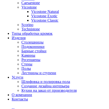
Сaesarstone
Vicostone
Vicostone Natural
Vicostone Exotic
Vicostone Classic
Scorino
Technistone
Типы обработки кромок
Изделия
Столешницы
Подоконники
Барные стойки
Камины
Ресепшены
Стены
Полы
Лестницы и ступени
Услуги
Шлифовка и полировка пола
Создание дизайна интерьера
Кухни на заказ от производителя
О компании
Контакты