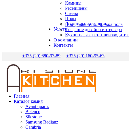
Камины
Ресепшены
Стены
Полы
Лестницы и ступени
Шлифовка и полировка пола
Услуги
Создание дизайна интерьера
Кухни на заказ от производител
О компании
Контакты
+375 (29) 680-93-89
+375 (29) 160-95-63
Главная
Каталог камня
Avant quartz
Belenco
Silestone
Samsung Radianz
Сambria