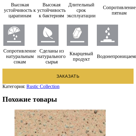
Высокая
Высокая
Длительный
Сопротивление
устойчивость к
устойчивость
срок
пятнам
царапинам
к бактериям
эксплуатации
Сопротивление
Сделаны из
Кварцевый
натуральным
натурального
Водонепроницае
продукт
сокам
сырья
ЗАКАЗАТЬ
Категория:
Rustic Collection
Похожие товары