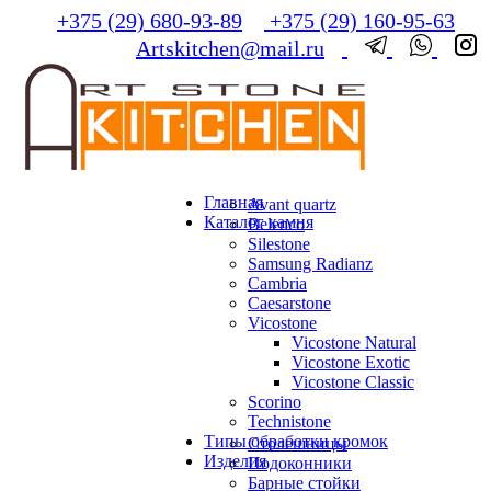
+375 (29) 680-93-89
+375 (29) 160-95-63
Artskitchen@mail.ru
Главная
Avant quartz
Каталог камня
Belenco
Silestone
Samsung Radianz
Сambria
Сaesarstone
Vicostone
Vicostone Natural
Vicostone Exotic
Vicostone Classic
Scorino
Technistone
Типы обработки кромок
Столешницы
Изделия
Подоконники
Барные стойки