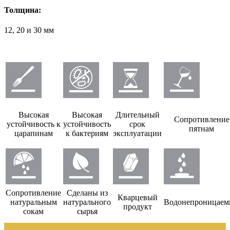
Толщина:
12, 20 и 30 мм
Высокая
Высокая
Длительный
Сопротивление
устойчивость к
устойчивость
срок
пятнам
царапинам
к бактериям
эксплуатации
Сопротивление
Сделаны из
Кварцевый
натуральным
натурального
Водонепроницае
продукт
сокам
сырья