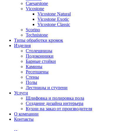
Сaesarstone
Vicostone
Vicostone Natural
Vicostone Exotic
Vicostone Classic
Scorino
Technistone
Типы обработки кромок
Изделия
Столешницы
Подоконники
Барные стойки
Камины
Ресепшены
Стены
Полы
Лестницы и ступени
Услуги
Шлифовка и полировка пола
Создание дизайна интерьера
Кухни на заказ от производителя
О компании
Контакты