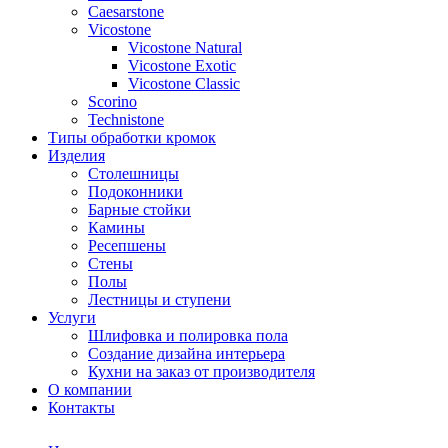
Сaesarstone
Vicostone
Vicostone Natural
Vicostone Exotic
Vicostone Classic
Scorino
Technistone
Типы обработки кромок
Изделия
Столешницы
Подоконники
Барные стойки
Камины
Ресепшены
Стены
Полы
Лестницы и ступени
Услуги
Шлифовка и полировка пола
Создание дизайна интерьера
Кухни на заказ от производителя
О компании
Контакты