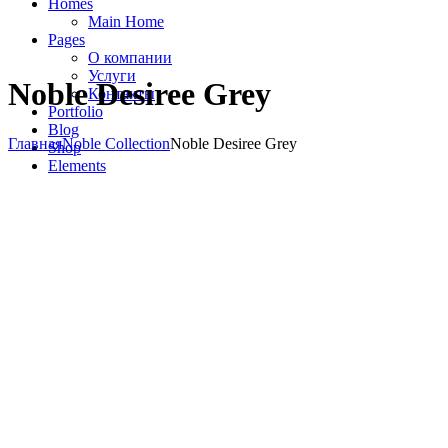
Homes
Main Home
Pages
О компании
Услуги
Noble Desiree Grey
Контакты
Portfolio
Blog
Главная
Noble Collection
Noble Desiree Grey
Shop
Elements