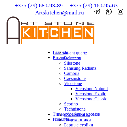
+375 (29) 680-93-89
+375 (29) 160-95-63
Artskitchen@mail.ru
Главная
Avant quartz
Каталог камня
Belenco
Silestone
Samsung Radianz
Сambria
Сaesarstone
Vicostone
Vicostone Natural
Vicostone Exotic
Vicostone Classic
Scorino
Technistone
Типы обработки кромок
Столешницы
Изделия
Подоконники
Барные стойки