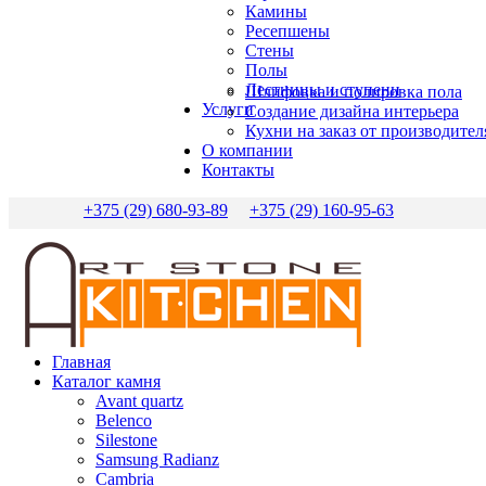
Камины
Ресепшены
Стены
Полы
Лестницы и ступени
Шлифовка и полировка пола
Услуги
Создание дизайна интерьера
Кухни на заказ от производител
О компании
Контакты
+375 (29) 680-93-89
+375 (29) 160-95-63
Главная
Каталог камня
Avant quartz
Belenco
Silestone
Samsung Radianz
Сambria