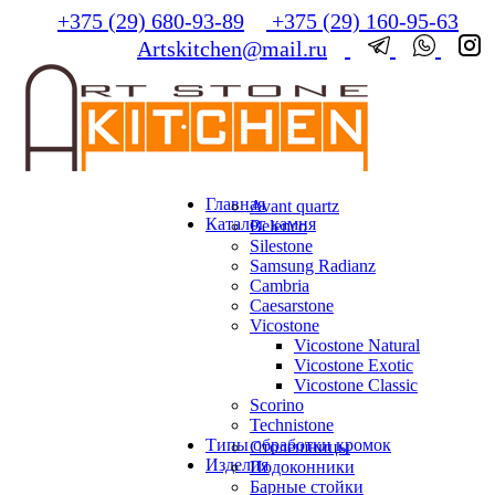
+375 (29) 680-93-89
+375 (29) 160-95-63
Artskitchen@mail.ru
Главная
Avant quartz
Каталог камня
Belenco
Silestone
Samsung Radianz
Сambria
Сaesarstone
Vicostone
Vicostone Natural
Vicostone Exotic
Vicostone Classic
Scorino
Technistone
Типы обработки кромок
Столешницы
Изделия
Подоконники
Барные стойки