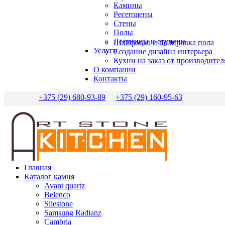
Камины
Ресепшены
Стены
Полы
Лестницы и ступени
Шлифовка и полировка пола
Услуги
Создание дизайна интерьера
Кухни на заказ от производител
О компании
Контакты
+375 (29) 680-93-89
+375 (29) 160-95-63
Главная
Каталог камня
Avant quartz
Belenco
Silestone
Samsung Radianz
Сambria