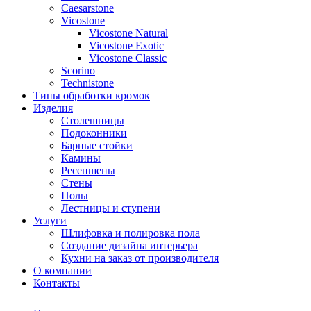
Сaesarstone
Vicostone
Vicostone Natural
Vicostone Exotic
Vicostone Classic
Scorino
Technistone
Типы обработки кромок
Изделия
Столешницы
Подоконники
Барные стойки
Камины
Ресепшены
Стены
Полы
Лестницы и ступени
Услуги
Шлифовка и полировка пола
Создание дизайна интерьера
Кухни на заказ от производителя
О компании
Контакты