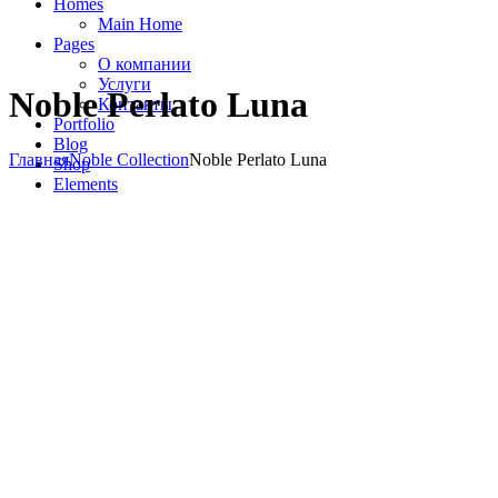
Homes
Main Home
Pages
О компании
Услуги
Noble Perlato Luna
Контакты
Portfolio
Blog
Главная
Noble Collection
Noble Perlato Luna
Shop
Elements