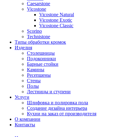
Сaesarstone
Vicostone
Vicostone Natural
Vicostone Exotic
Vicostone Classic
Scorino
Technistone
Типы обработки кромок
Изделия
Столешницы
Подоконники
Барные стойки
Камины
Ресепшены
Стены
Полы
Лестницы и ступени
Услуги
Шлифовка и полировка пола
Создание дизайна интерьера
Кухни на заказ от производителя
О компании
Контакты