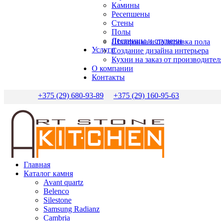
Камины
Ресепшены
Стены
Полы
Лестницы и ступени
Шлифовка и полировка пола
Услуги
Создание дизайна интерьера
Кухни на заказ от производител
О компании
Контакты
+375 (29) 680-93-89
+375 (29) 160-95-63
Главная
Каталог камня
Avant quartz
Belenco
Silestone
Samsung Radianz
Сambria