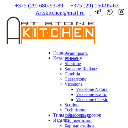
+375 (29) 680-93-89
+375 (29) 160-95-63
Artskitchen@mail.ru
Главная
Avant quartz
Каталог камня
Belenco
Silestone
Samsung Radianz
Сambria
Сaesarstone
Vicostone
Vicostone Natural
Vicostone Exotic
Vicostone Classic
Scorino
Technistone
Типы обработки кромок
Столешницы
Изделия
Подоконники
Барные стойки