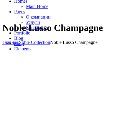
Homes
Main Home
Pages
О компании
Услуги
Noble Lusso Champagne
Контакты
Portfolio
Blog
Главная
Noble Collection
Noble Lusso Champagne
Shop
Elements