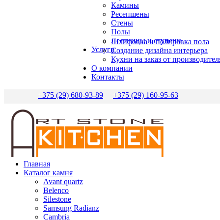
Камины
Ресепшены
Стены
Полы
Лестницы и ступени
Шлифовка и полировка пола
Услуги
Создание дизайна интерьера
Кухни на заказ от производител
О компании
Контакты
+375 (29) 680-93-89
+375 (29) 160-95-63
Главная
Каталог камня
Avant quartz
Belenco
Silestone
Samsung Radianz
Сambria