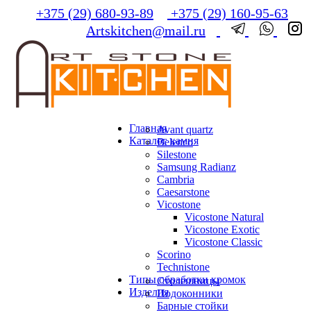
+375 (29) 680-93-89
+375 (29) 160-95-63
Artskitchen@mail.ru
Главная
Avant quartz
Каталог камня
Belenco
Silestone
Samsung Radianz
Сambria
Сaesarstone
Vicostone
Vicostone Natural
Vicostone Exotic
Vicostone Classic
Scorino
Technistone
Типы обработки кромок
Столешницы
Изделия
Подоконники
Барные стойки