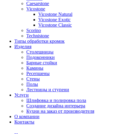
Сaesarstone
Vicostone
Vicostone Natural
Vicostone Exotic
Vicostone Classic
Scorino
Technistone
Типы обработки кромок
Изделия
Столешницы
Подоконники
Барные стойки
Камины
Ресепшены
Стены
Полы
Лестницы и ступени
Услуги
Шлифовка и полировка пола
Создание дизайна интерьера
Кухни на заказ от производителя
О компании
Контакты