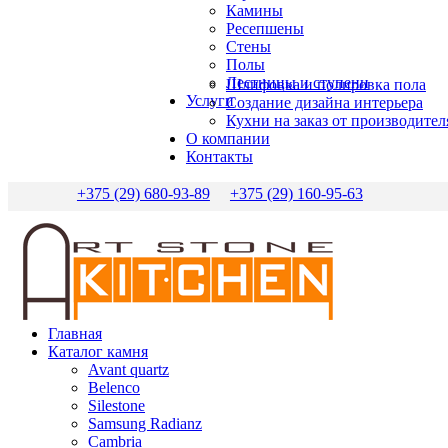
Камины
Ресепшены
Стены
Полы
Лестницы и ступени
Шлифовка и полировка пола
Услуги
Создание дизайна интерьера
Кухни на заказ от производител
О компании
Контакты
+375 (29) 680-93-89
+375 (29) 160-95-63
Главная
Каталог камня
Avant quartz
Belenco
Silestone
Samsung Radianz
Сambria