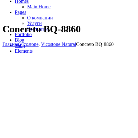
Homes
Main Home
Pages
О компании
Услуги
Concreto BQ-8860
Контакты
Portfolio
Blog
Главная
Vicostone
,
Vicostone Natural
Concreto BQ-8860
Shop
Elements
Новинка