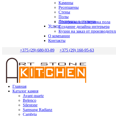
Камины
Ресепшены
Стены
Полы
Лестницы и ступени
Шлифовка и полировка пола
Услуги
Создание дизайна интерьера
Кухни на заказ от производител
О компании
Контакты
+375 (29) 680-93-89
+375 (29) 160-95-63
Главная
Каталог камня
Avant quartz
Belenco
Silestone
Samsung Radianz
Сambria