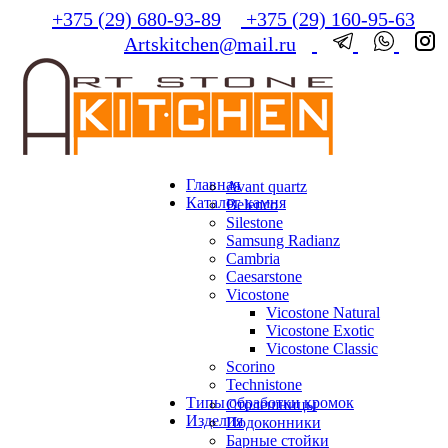
+375 (29) 680-93-89
+375 (29) 160-95-63
Artskitchen@mail.ru
Главная
Avant quartz
Каталог камня
Belenco
Silestone
Samsung Radianz
Сambria
Сaesarstone
Vicostone
Vicostone Natural
Vicostone Exotic
Vicostone Classic
Scorino
Technistone
Типы обработки кромок
Столешницы
Изделия
Подоконники
Барные стойки