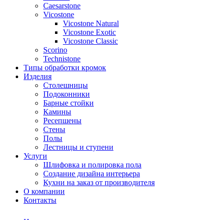
Сaesarstone
Vicostone
Vicostone Natural
Vicostone Exotic
Vicostone Classic
Scorino
Technistone
Типы обработки кромок
Изделия
Столешницы
Подоконники
Барные стойки
Камины
Ресепшены
Стены
Полы
Лестницы и ступени
Услуги
Шлифовка и полировка пола
Создание дизайна интерьера
Кухни на заказ от производителя
О компании
Контакты