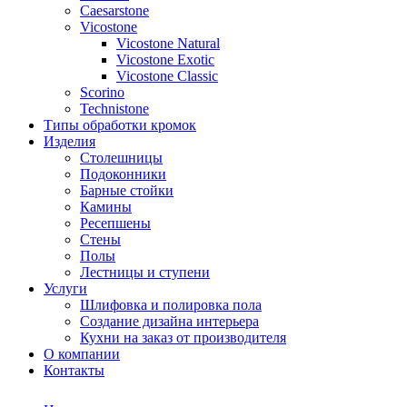
Сaesarstone
Vicostone
Vicostone Natural
Vicostone Exotic
Vicostone Classic
Scorino
Technistone
Типы обработки кромок
Изделия
Столешницы
Подоконники
Барные стойки
Камины
Ресепшены
Стены
Полы
Лестницы и ступени
Услуги
Шлифовка и полировка пола
Создание дизайна интерьера
Кухни на заказ от производителя
О компании
Контакты