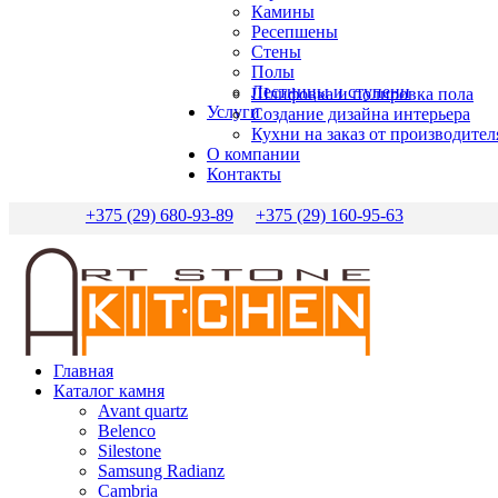
Камины
Ресепшены
Стены
Полы
Лестницы и ступени
Шлифовка и полировка пола
Услуги
Создание дизайна интерьера
Кухни на заказ от производител
О компании
Контакты
+375 (29) 680-93-89
+375 (29) 160-95-63
Главная
Каталог камня
Avant quartz
Belenco
Silestone
Samsung Radianz
Сambria