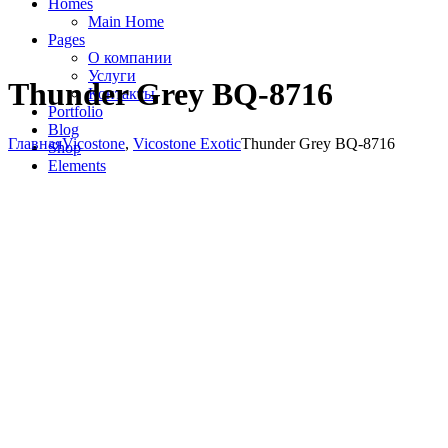
Homes
Main Home
Pages
О компании
Услуги
Thunder Grey BQ-8716
Контакты
Portfolio
Blog
Главная
Vicostone
,
Vicostone Exotic
Thunder Grey BQ-8716
Shop
Elements