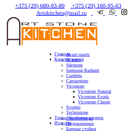
+375 (29) 680-93-89
+375 (29) 160-95-63
Artskitchen@mail.ru
Главная
Avant quartz
Каталог камня
Belenco
Silestone
Samsung Radianz
Сambria
Сaesarstone
Vicostone
Vicostone Natural
Vicostone Exotic
Vicostone Classic
Scorino
Technistone
Типы обработки кромок
Столешницы
Изделия
Подоконники
Барные стойки